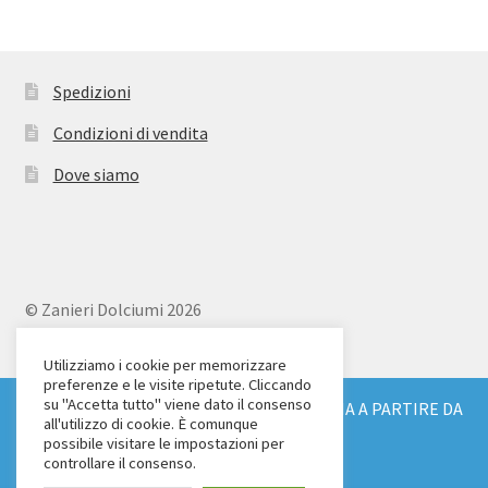
Spedizioni
Condizioni di vendita
Dove siamo
© Zanieri Dolciumi 2026
Eurodolce Zanieri s.r.l.
Via Alfieri 18
Utilizziamo i cookie per memorizzare
preferenze e le visite ripetute. Cliccando
Scandicci (FI)
su "Accetta tutto" viene dato il consenso
SPEDIZIONE GRATUITA IN TUTTA ITALIA A PARTIRE DA
Tel. 055 2571707
all'utilizzo di cookie. È comunque
€ 150
possibile visitare le impostazioni per
C.F. e P.IVA: 04904430487
Ignora
controllare il consenso.