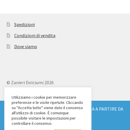
Spedizioni
Condizioni di vendita
Dove siamo
© Zanieri Dolciumi 2026
Eurodolce Zanieri s.r.l.
Via Alfieri 18
Utilizziamo i cookie per memorizzare
preferenze e le visite ripetute. Cliccando
Scandicci (FI)
su "Accetta tutto" viene dato il consenso
SPEDIZIONE GRATUITA IN TUTTA ITALIA A PARTIRE DA
Tel. 055 2571707
all'utilizzo di cookie. È comunque
€ 150
possibile visitare le impostazioni per
C.F. e P.IVA: 04904430487
Ignora
controllare il consenso.