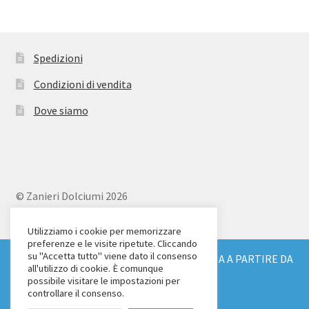
Spedizioni
Condizioni di vendita
Dove siamo
© Zanieri Dolciumi 2026
Eurodolce Zanieri s.r.l.
Via Alfieri 18
Utilizziamo i cookie per memorizzare
preferenze e le visite ripetute. Cliccando
Scandicci (FI)
su "Accetta tutto" viene dato il consenso
SPEDIZIONE GRATUITA IN TUTTA ITALIA A PARTIRE DA
Tel. 055 2571707
all'utilizzo di cookie. È comunque
€ 150
possibile visitare le impostazioni per
C.F. e P.IVA: 04904430487
Ignora
controllare il consenso.