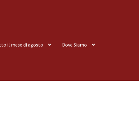
tto il mese di agosto
Dove Siamo
nsegna a Domicilio
Consegna a Domicilio
Dove siamo
Dove Siamo
 tutto il mese di agosto
Spedizioni