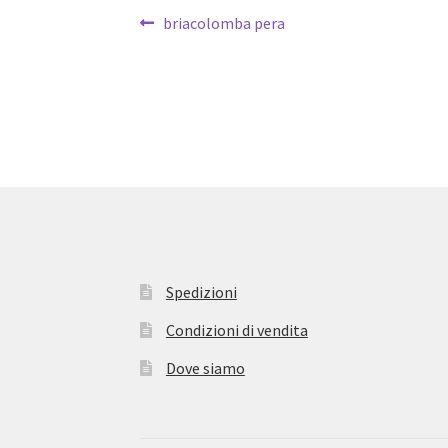
Navigazione
Articolo
briacolomba pera
precedente:
articoli
Spedizioni
Condizioni di vendita
Dove siamo