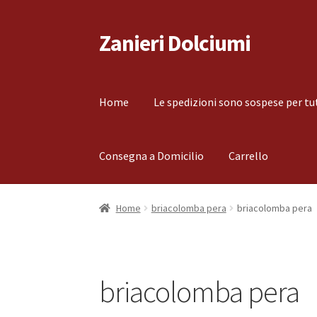
Zanieri Dolciumi
Vai
Vai
alla
al
navigazione
contenuto
Home
Le spedizioni sono sospese per tu
Consegna a Domicilio
Carrello
Home
Carrello
Cassa
Condizioni di vendita
Co
Home
briacolomba pera
briacolomba pera
Il mio account
Le spedizioni sono sospese per
briacolomba pera