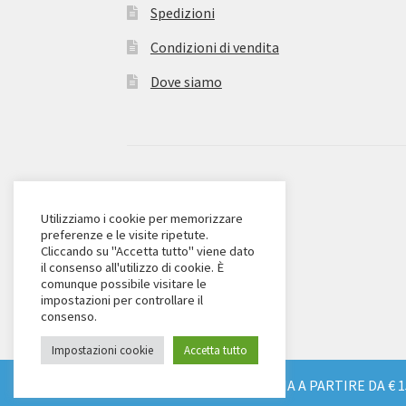
Spedizioni
Condizioni di vendita
Dove siamo
© Zanieri Dolciumi 2026
Eurodolce Zanieri s.r.l.
Utilizziamo i cookie per memorizzare
preferenze e le visite ripetute.
Via Alfieri 18
Cliccando su "Accetta tutto" viene dato
Scandicci (FI)
il consenso all'utilizzo di cookie. È
comunque possibile visitare le
Tel. 055 2571707
impostazioni per controllare il
C.F. e P.IVA: 04904430487
consenso.
Impostazioni cookie
Accetta tutto
SPEDIZIONE GRATUITA IN TUTTA ITALIA A PARTIRE DA € 1