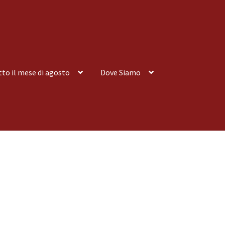
tto il mese di agosto
Dove Siamo
nsegna a Domicilio
Consegna a Domicilio
Dove siamo
Dove Siamo
 tutto il mese di agosto
Spedizioni