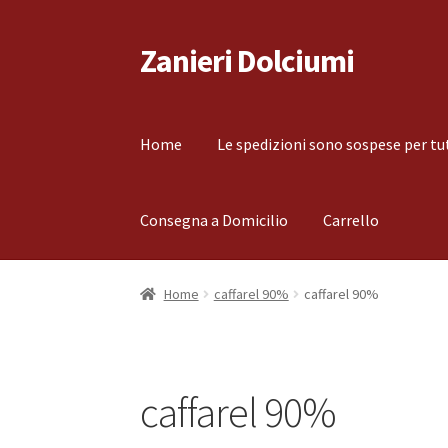
Zanieri Dolciumi
Vai
Vai
alla
al
navigazione
contenuto
Home
Le spedizioni sono sospese per tu
Consegna a Domicilio
Carrello
Home
Carrello
Cassa
Condizioni di vendita
Co
Home
caffarel 90%
caffarel 90%
Il mio account
Le spedizioni sono sospese per
caffarel 90%