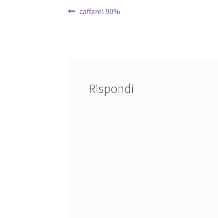
Navigazione
Articolo
caffarel 90%
precedente:
articoli
Rispondi