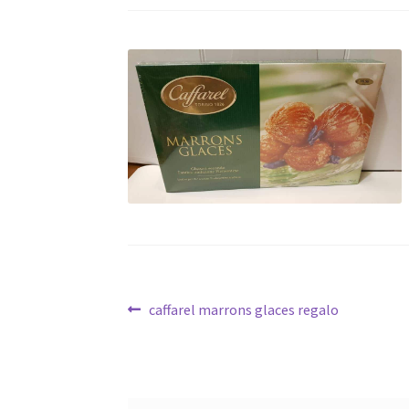
Navigazione
Articolo
caffarel marrons glaces regalo
precedente:
articoli