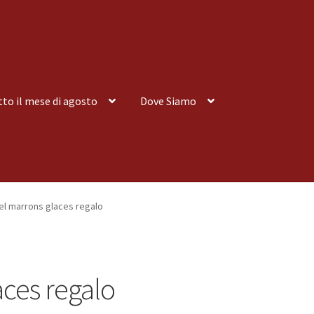
tto il mese di agosto
Dove Siamo
nsegna a Domicilio
Consegna a Domicilio
Dove siamo
Dove Siamo
rel marrons glaces regalo
 tutto il mese di agosto
Spedizioni
aces regalo