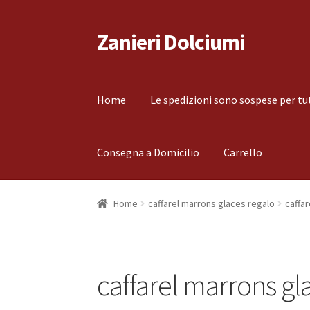
Zanieri Dolciumi
Vai
Vai
alla
al
navigazione
contenuto
Home
Le spedizioni sono sospese per tu
Consegna a Domicilio
Carrello
Home
Carrello
Cassa
Condizioni di vendita
Co
Home
caffarel marrons glaces regalo
caffa
Il mio account
Le spedizioni sono sospese per
caffarel marrons gl