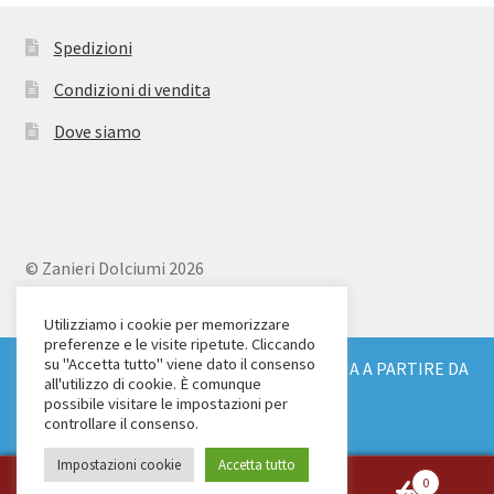
Spedizioni
Condizioni di vendita
Dove siamo
© Zanieri Dolciumi 2026
Eurodolce Zanieri s.r.l.
Via Alfieri 18
Utilizziamo i cookie per memorizzare
preferenze e le visite ripetute. Cliccando
Scandicci (FI)
su "Accetta tutto" viene dato il consenso
SPEDIZIONE GRATUITA IN TUTTA ITALIA A PARTIRE DA
Tel. 055 2571707
all'utilizzo di cookie. È comunque
€ 150
possibile visitare le impostazioni per
C.F. e P.IVA: 04904430487
Ignora
controllare il consenso.
Impostazioni cookie
Accetta tutto
0