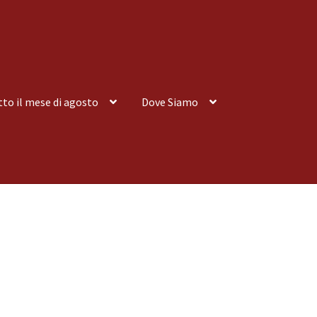
tto il mese di agosto
Dove Siamo
nsegna a Domicilio
Consegna a Domicilio
Dove siamo
Dove Siamo
 tutto il mese di agosto
Spedizioni