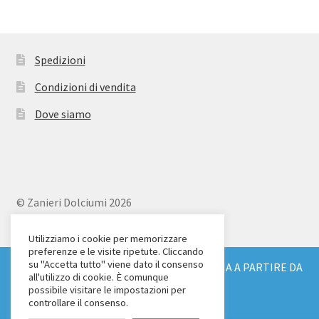
Spedizioni
Condizioni di vendita
Dove siamo
© Zanieri Dolciumi 2026
Eurodolce Zanieri s.r.l.
Via Alfieri 18
Utilizziamo i cookie per memorizzare
preferenze e le visite ripetute. Cliccando
Scandicci (FI)
su "Accetta tutto" viene dato il consenso
SPEDIZIONE GRATUITA IN TUTTA ITALIA A PARTIRE DA
Tel. 055 2571707
all'utilizzo di cookie. È comunque
€ 150
possibile visitare le impostazioni per
C.F. e P.IVA: 04904430487
Ignora
controllare il consenso.