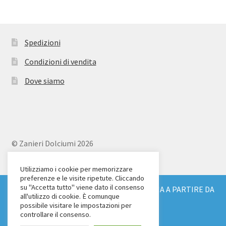
Spedizioni
Condizioni di vendita
Dove siamo
© Zanieri Dolciumi 2026
Eurodolce Zanieri s.r.l.
Via Alfieri 18
Utilizziamo i cookie per memorizzare
preferenze e le visite ripetute. Cliccando
Scandicci (FI)
su "Accetta tutto" viene dato il consenso
SPEDIZIONE GRATUITA IN TUTTA ITALIA A PARTIRE DA
Tel. 055 2571707
all'utilizzo di cookie. È comunque
€ 150
possibile visitare le impostazioni per
C.F. e P.IVA: 04904430487
Ignora
controllare il consenso.