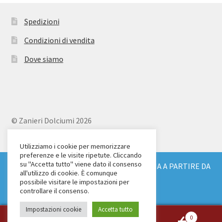
Spedizioni
Condizioni di vendita
Dove siamo
© Zanieri Dolciumi 2026
Eurodolce Zanieri s.r.l.
Via Alfieri 18
Utilizziamo i cookie per memorizzare
preferenze e le visite ripetute. Cliccando
Scandicci (FI)
su "Accetta tutto" viene dato il consenso
SPEDIZIONE GRATUITA IN TUTTA ITALIA A PARTIRE DA
Tel. 055 2571707
all'utilizzo di cookie. È comunque
€ 150
possibile visitare le impostazioni per
C.F. e P.IVA: 04904430487
Ignora
controllare il consenso.
Impostazioni cookie
Accetta tutto
0