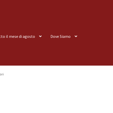
tto il mese di agosto
Dove Siamo
nsegna a Domicilio
Consegna a Domicilio
Dove siamo
Dove Siamo
ori
 tutto il mese di agosto
Spedizioni