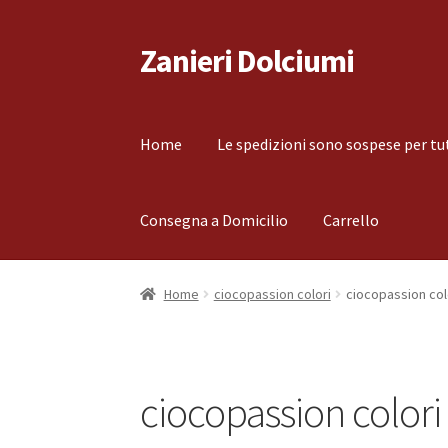
Zanieri Dolciumi
Vai
Vai
alla
al
navigazione
contenuto
Home
Le spedizioni sono sospese per tu
Consegna a Domicilio
Carrello
Home
Carrello
Cassa
Condizioni di vendita
Co
Home
ciocopassion colori
ciocopassion col
Il mio account
Le spedizioni sono sospese per
ciocopassion colori