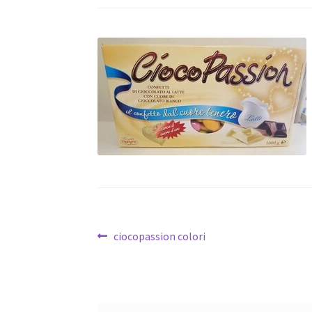
Navigazione
Articolo
ciocopassion colori
precedente:
articoli