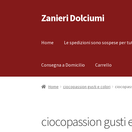
Zanieri Dolciumi
Vai
Vai
alla
al
navigazione
contenuto
Home
Le spedizioni sono sospese per tu
Consegna a Domicilio
Carrello
Home
Carrello
Cassa
Condizioni di vendita
Co
Home
ciocopassion gusti e colori
ciocopass
Il mio account
Le spedizioni sono sospese per
ciocopassion gusti e