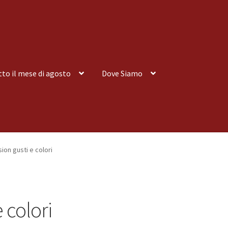
tto il mese di agosto
Dove Siamo
nsegna a Domicilio
Consegna a Domicilio
Dove siamo
Dove Siamo
ion gusti e colori
 tutto il mese di agosto
Spedizioni
 colori