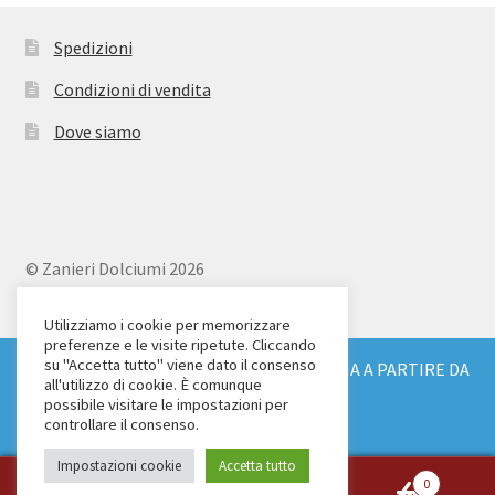
Spedizioni
Condizioni di vendita
Dove siamo
© Zanieri Dolciumi 2026
Eurodolce Zanieri s.r.l.
Via Alfieri 18
Utilizziamo i cookie per memorizzare
preferenze e le visite ripetute. Cliccando
Scandicci (FI)
su "Accetta tutto" viene dato il consenso
SPEDIZIONE GRATUITA IN TUTTA ITALIA A PARTIRE DA
Tel. 055 2571707
all'utilizzo di cookie. È comunque
€ 150
possibile visitare le impostazioni per
C.F. e P.IVA: 04904430487
Ignora
controllare il consenso.
Impostazioni cookie
Accetta tutto
0