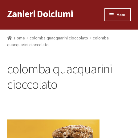
Zanieri Dolciumi
Vai
Vai
Menu
alla
al
navigazione
contenuto
Home
Home
colomba quacquarini cioccolato
colomba
quacquarini cioccolato
Carrello
Cassa
colomba quacquarini
Condizioni di vendita
cioccolato
Consegna a Domicilio
Consegna a Domicilio
Dove siamo