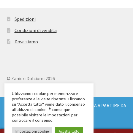
Spedizioni
Condizioni di vendita
Dove siamo
© Zanieri Dolciumi 2026
Eurodolce Zanieri s.r.l.
Via Alfieri 18
Utilizziamo i cookie per memorizzare
preferenze e le visite ripetute. Cliccando
Scandicci (FI)
su "Accetta tutto" viene dato il consenso
SPEDIZIONE GRATUITA IN TUTTA ITALIA A PARTIRE DA
Tel. 055 2571707
all'utilizzo di cookie. È comunque
€ 150
possibile visitare le impostazioni per
C.F. e P.IVA: 04904430487
Ignora
controllare il consenso.
Impostazioni cookie
Accetta tutto