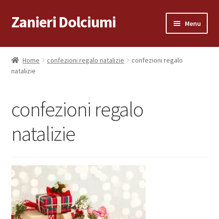
Zanieri Dolciumi
Vai
Vai
Menu
alla
al
navigazione
contenuto
Home
Home
confezioni regalo natalizie
confezioni regalo
natalizie
Carrello
Cassa
confezioni regalo
Condizioni di vendita
natalizie
Consegna a Domicilio
Consegna a Domicilio
Dove siamo