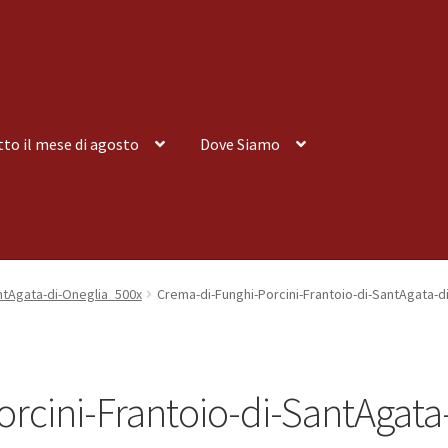
tto il mese di agosto
Dove Siamo
nsegna a Domicilio
Consegna a Domicilio
Dove siamo
Dove Siamo
ntAgata-di-Oneglia_500x
Crema-di-Funghi-Porcini-Frantoio-di-SantAgata-d
 tutto il mese di agosto
Spedizioni
rcini-Frantoio-di-SantAgata