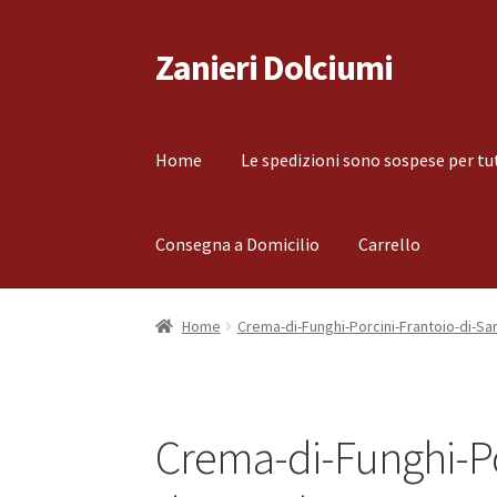
Zanieri Dolciumi
Vai
Vai
alla
al
navigazione
contenuto
Home
Le spedizioni sono sospese per tu
Consegna a Domicilio
Carrello
Home
Carrello
Cassa
Condizioni di vendita
Co
Home
Crema-di-Funghi-Porcini-Frantoio-di-Sa
Il mio account
Le spedizioni sono sospese per
Crema-di-Funghi-Po