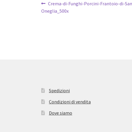
Navigazione
Articolo
Crema-di-Funghi-Porcini-Frantoio-di-San
precedente:
Oneglia_500x
articoli
Spedizioni
Condizioni di vendita
Dove siamo