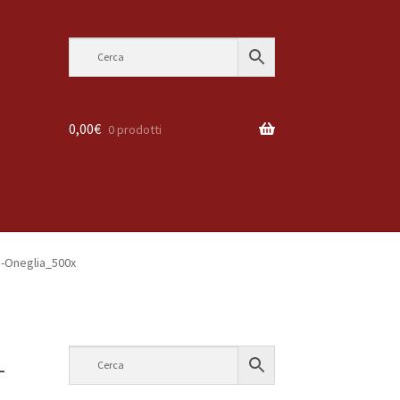
0,00
€
0 prodotti
i-Oneglia_500x
-