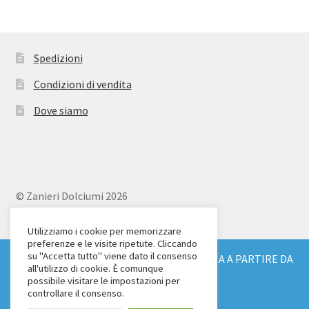
Spedizioni
Condizioni di vendita
Dove siamo
© Zanieri Dolciumi 2026
Eurodolce Zanieri s.r.l.
Via Alfieri 18
Utilizziamo i cookie per memorizzare
preferenze e le visite ripetute. Cliccando
Scandicci (FI)
su "Accetta tutto" viene dato il consenso
SPEDIZIONE GRATUITA IN TUTTA ITALIA A PARTIRE DA
Tel. 055 2571707
all'utilizzo di cookie. È comunque
€ 150
possibile visitare le impostazioni per
C.F. e P.IVA: 04904430487
Ignora
controllare il consenso.