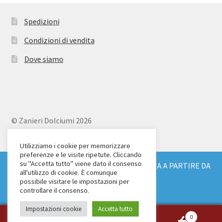
Spedizioni
Condizioni di vendita
Dove siamo
© Zanieri Dolciumi 2026
Eurodolce Zanieri s.r.l.
Via Alfieri 18
Utilizziamo i cookie per memorizzare
preferenze e le visite ripetute. Cliccando
Scandicci (FI)
su "Accetta tutto" viene dato il consenso
SPEDIZIONE GRATUITA IN TUTTA ITALIA A PARTIRE DA
Tel. 055 2571707
all'utilizzo di cookie. È comunque
€ 150
possibile visitare le impostazioni per
C.F. e P.IVA: 04904430487
Ignora
controllare il consenso.
Impostazioni cookie
Accetta tutto
0