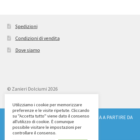
Spedizioni
Condizioni di vendita
Dove siamo
© Zanieri Dolciumi 2026
Eurodolce Zanieri s.r.l.
Via Alfieri 18
Utilizziamo i cookie per memorizzare
preferenze e le visite ripetute. Cliccando
Scandicci (FI)
su "Accetta tutto" viene dato il consenso
SPEDIZIONE GRATUITA IN TUTTA ITALIA A PARTIRE DA
Tel. 055 2571707
all'utilizzo di cookie. È comunque
€ 150
possibile visitare le impostazioni per
C.F. e P.IVA: 04904430487
Ignora
controllare il consenso.