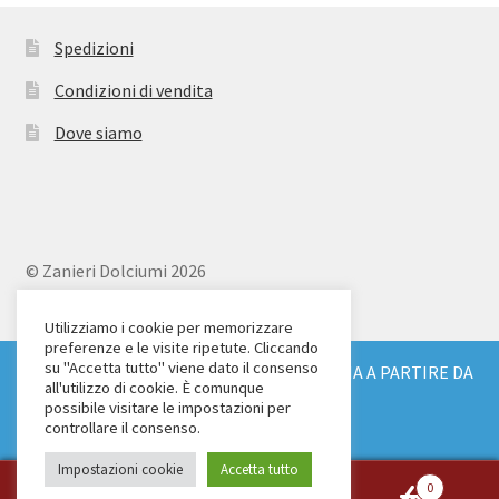
Spedizioni
Condizioni di vendita
Dove siamo
© Zanieri Dolciumi 2026
Eurodolce Zanieri s.r.l.
Via Alfieri 18
Utilizziamo i cookie per memorizzare
preferenze e le visite ripetute. Cliccando
Scandicci (FI)
su "Accetta tutto" viene dato il consenso
SPEDIZIONE GRATUITA IN TUTTA ITALIA A PARTIRE DA
Tel. 055 2571707
all'utilizzo di cookie. È comunque
€ 150
possibile visitare le impostazioni per
C.F. e P.IVA: 04904430487
Ignora
controllare il consenso.
Impostazioni cookie
Accetta tutto
0