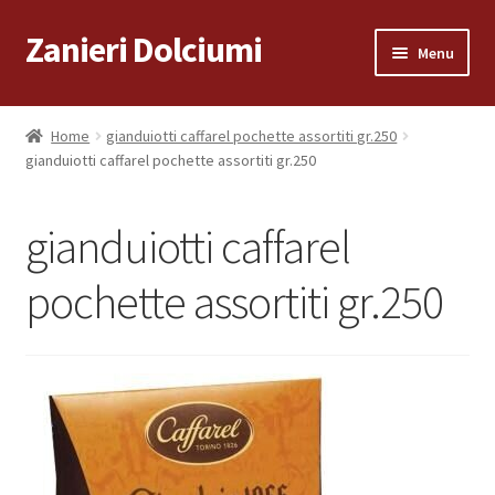
Zanieri Dolciumi
Vai
Vai
Menu
alla
al
navigazione
contenuto
Home
Home
gianduiotti caffarel pochette assortiti gr.250
gianduiotti caffarel pochette assortiti gr.250
Carrello
Cassa
gianduiotti caffarel
Condizioni di vendita
pochette assortiti gr.250
Consegna a Domicilio
Consegna a Domicilio
Dove siamo