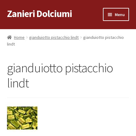
Zanieri Dolciumi
Vai
Vai
Menu
alla
al
navigazione
contenuto
Home
Home
gianduiotto pistacchio lindt
gianduiotto pistacchio
lindt
Carrello
Cassa
gianduiotto pistacchio
Condizioni di vendita
lindt
Consegna a Domicilio
Consegna a Domicilio
Dove siamo