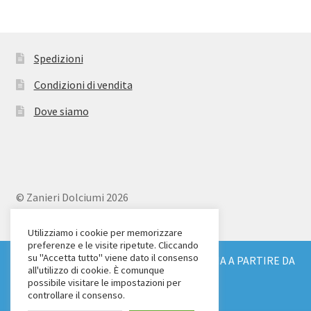
Spedizioni
Condizioni di vendita
Dove siamo
© Zanieri Dolciumi 2026
Eurodolce Zanieri s.r.l.
Via Alfieri 18
Utilizziamo i cookie per memorizzare
preferenze e le visite ripetute. Cliccando
Scandicci (FI)
su "Accetta tutto" viene dato il consenso
SPEDIZIONE GRATUITA IN TUTTA ITALIA A PARTIRE DA
Tel. 055 2571707
all'utilizzo di cookie. È comunque
€ 150
possibile visitare le impostazioni per
C.F. e P.IVA: 04904430487
Ignora
controllare il consenso.