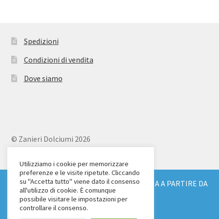
Spedizioni
Condizioni di vendita
Dove siamo
© Zanieri Dolciumi 2026
Eurodolce Zanieri s.r.l.
Via Alfieri 18
Utilizziamo i cookie per memorizzare
preferenze e le visite ripetute. Cliccando
Scandicci (FI)
su "Accetta tutto" viene dato il consenso
SPEDIZIONE GRATUITA IN TUTTA ITALIA A PARTIRE DA
Tel. 055 2571707
all'utilizzo di cookie. È comunque
€ 150
possibile visitare le impostazioni per
C.F. e P.IVA: 04904430487
Ignora
controllare il consenso.