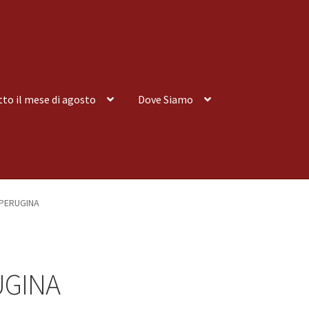
tto il mese di agosto
Dove Siamo
nsegna a Domicilio
Consegna a Domicilio
Dove siamo
Dove Siamo
PERUGINA
 tutto il mese di agosto
Spedizioni
UGINA