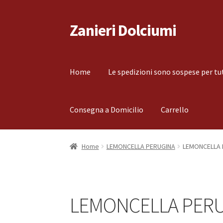
Zanieri Dolciumi
Vai
Vai
alla
al
navigazione
contenuto
Home
Le spedizioni sono sospese per tu
Consegna a Domicilio
Carrello
Home
Carrello
Cassa
Condizioni di vendita
Co
Home
LEMONCELLA PERUGINA
LEMONCELLA 
Il mio account
Le spedizioni sono sospese per
LEMONCELLA PER