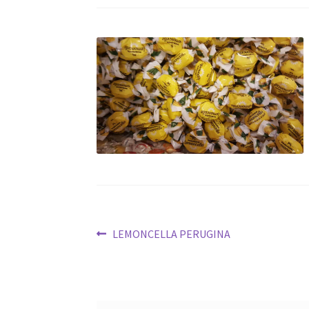
Navigazione
Articolo
LEMONCELLA PERUGINA
precedente:
articoli