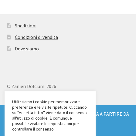
Spedizioni
Condizioni di vendita
Dove siamo
© Zanieri Dolciumi 2026
Eurodolce Zanieri s.r.l.
Via Alfieri 18
Utilizziamo i cookie per memorizzare
preferenze e le visite ripetute. Cliccando
Scandicci (FI)
su "Accetta tutto" viene dato il consenso
SPEDIZIONE GRATUITA IN TUTTA ITALIA A PARTIRE DA
Tel. 055 2571707
all'utilizzo di cookie. È comunque
€ 150
possibile visitare le impostazioni per
C.F. e P.IVA: 04904430487
Ignora
controllare il consenso.