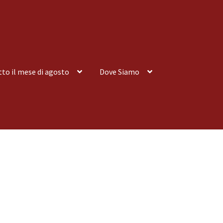
tto il mese di agosto
Dove Siamo
nsegna a Domicilio
Consegna a Domicilio
Dove siamo
Dove Siamo
 tutto il mese di agosto
Spedizioni