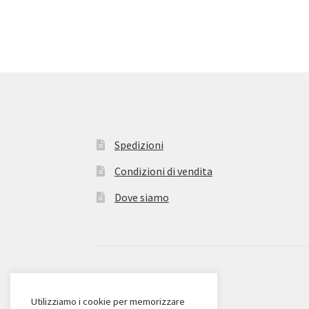
Spedizioni
Condizioni di vendita
Dove siamo
© Zanieri Dolciumi 2026
Eurodolce Zanieri s.r.l.
Utilizziamo i cookie per memorizzare