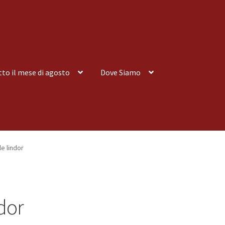
tto il mese di agosto
Dove Siamo
nsegna a Domicilio
Consegna a Domicilio
Dove siamo
Dove Siamo
le lindor
 tutto il mese di agosto
Spedizioni
ndor