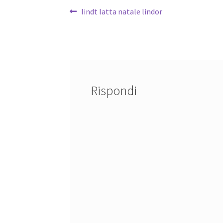
Navigazione
Articolo
lindt latta natale lindor
precedente:
articoli
Rispondi