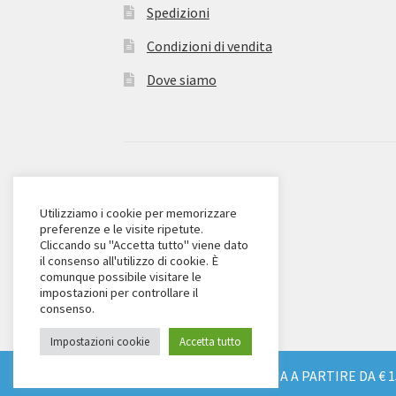
Spedizioni
Condizioni di vendita
Dove siamo
© Zanieri Dolciumi 2026
Eurodolce Zanieri s.r.l.
Utilizziamo i cookie per memorizzare
preferenze e le visite ripetute.
Via Alfieri 18
Cliccando su "Accetta tutto" viene dato
Scandicci (FI)
il consenso all'utilizzo di cookie. È
comunque possibile visitare le
Tel. 055 2571707
impostazioni per controllare il
C.F. e P.IVA: 04904430487
consenso.
Impostazioni cookie
Accetta tutto
SPEDIZIONE GRATUITA IN TUTTA ITALIA A PARTIRE DA € 1