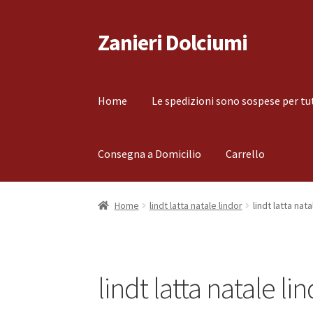
Zanieri Dolciumi
Vai
Vai
alla
al
navigazione
contenuto
Home
Le spedizioni sono sospese per tu
Consegna a Domicilio
Carrello
Home
Carrello
Cassa
Condizioni di vendita
Co
Home
lindt latta natale lindor
lindt latta nata
Il mio account
Le spedizioni sono sospese per
lindt latta natale li