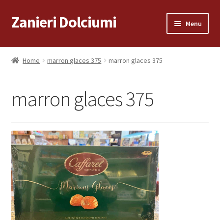
Zanieri Dolciumi
Vai
Vai
Menu
alla
al
navigazione
contenuto
Home
Home
marron glaces 375
marron glaces 375
Carrello
marron glaces 375
Cassa
Condizioni di vendita
Consegna a Domicilio
Consegna a Domicilio
Dove siamo