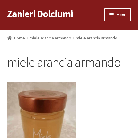
Zanieri Dolciumi
Vai
Vai
Menu
alla
al
navigazione
contenuto
Home
Home
miele arancia armando
miele arancia armando
Carrello
miele arancia armando
Cassa
Condizioni di vendita
Consegna a Domicilio
Consegna a Domicilio
Dove siamo