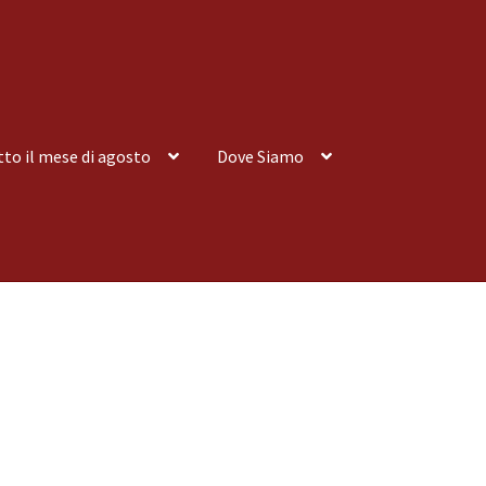
tto il mese di agosto
Dove Siamo
nsegna a Domicilio
Consegna a Domicilio
Dove siamo
Dove Siamo
 tutto il mese di agosto
Spedizioni