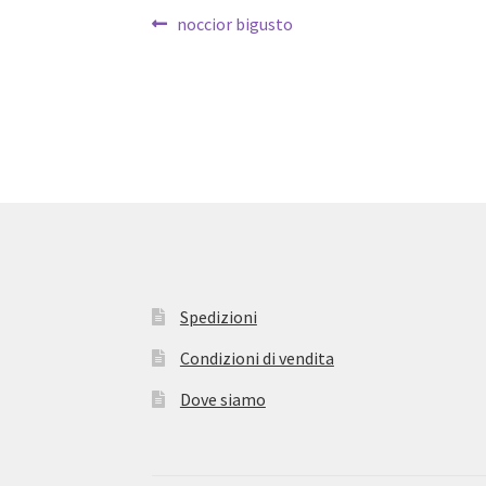
Navigazione
Articolo
noccior bigusto
precedente:
articoli
Spedizioni
Condizioni di vendita
Dove siamo