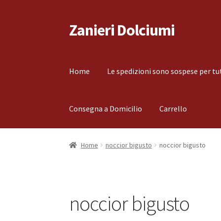
Zanieri Dolciumi
Vai
Vai
alla
al
navigazione
contenuto
Home
Le spedizioni sono sospese per tu
Consegna a Domicilio
Carrello
Home
Carrello
Cassa
Condizioni di vendita
Co
Home
noccior bigusto
noccior bigusto
Il mio account
Le spedizioni sono sospese per
noccior bigusto