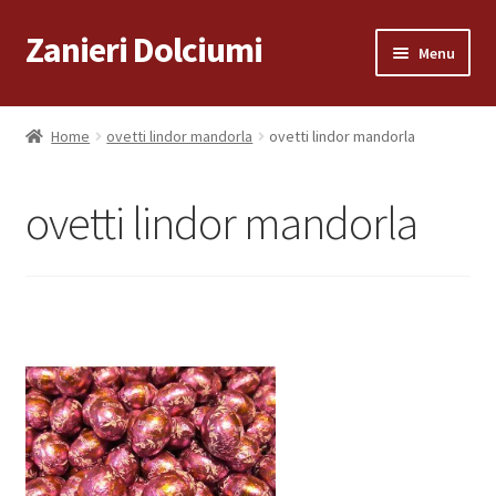
Zanieri Dolciumi
Vai
Vai
Menu
alla
al
navigazione
contenuto
Home
Home
ovetti lindor mandorla
ovetti lindor mandorla
Carrello
ovetti lindor mandorla
Cassa
Condizioni di vendita
Consegna a Domicilio
Consegna a Domicilio
Dove siamo