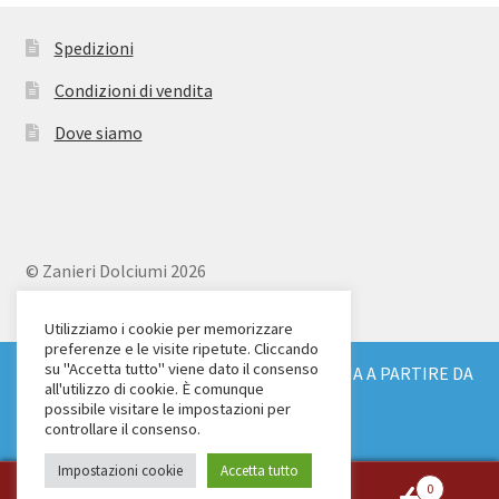
Spedizioni
Condizioni di vendita
Dove siamo
© Zanieri Dolciumi 2026
Eurodolce Zanieri s.r.l.
Via Alfieri 18
Utilizziamo i cookie per memorizzare
preferenze e le visite ripetute. Cliccando
Scandicci (FI)
su "Accetta tutto" viene dato il consenso
SPEDIZIONE GRATUITA IN TUTTA ITALIA A PARTIRE DA
Tel. 055 2571707
all'utilizzo di cookie. È comunque
€ 150
possibile visitare le impostazioni per
C.F. e P.IVA: 04904430487
Ignora
controllare il consenso.
Impostazioni cookie
Accetta tutto
0