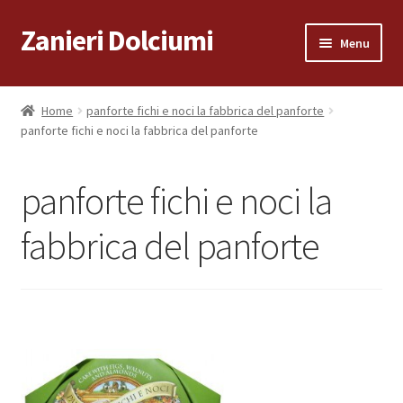
Zanieri Dolciumi
Vai
Vai
Menu
alla
al
navigazione
contenuto
Home
Home
panforte fichi e noci la fabbrica del panforte
panforte fichi e noci la fabbrica del panforte
Carrello
Cassa
panforte fichi e noci la
Condizioni di vendita
fabbrica del panforte
Consegna a Domicilio
Consegna a Domicilio
Dove siamo