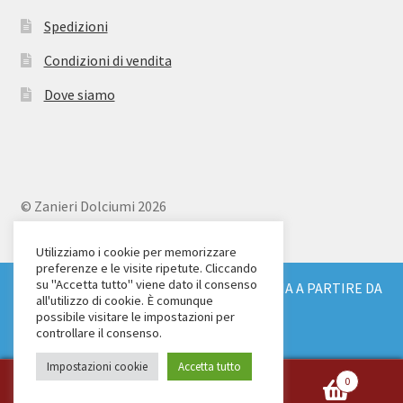
Spedizioni
Condizioni di vendita
Dove siamo
© Zanieri Dolciumi 2026
Eurodolce Zanieri s.r.l.
Via Alfieri 18
Utilizziamo i cookie per memorizzare
preferenze e le visite ripetute. Cliccando
Scandicci (FI)
su "Accetta tutto" viene dato il consenso
SPEDIZIONE GRATUITA IN TUTTA ITALIA A PARTIRE DA
Tel. 055 2571707
all'utilizzo di cookie. È comunque
€ 150
possibile visitare le impostazioni per
C.F. e P.IVA: 04904430487
Ignora
controllare il consenso.
Impostazioni cookie
Accetta tutto
0