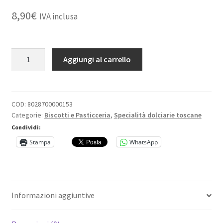
8,90
€
IVA inclusa
MATTEI
Aggiungi al carrello
-
Biscotti
Prato
Cioccolato
COD:
8028700000153
Categorie:
Biscotti e Pasticceria
,
Specialità dolciarie toscane
gr.250
quantità
Condividi:
Stampa
WhatsApp
Informazioni aggiuntive