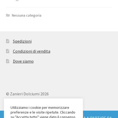
Nessuna categoria
Spedizioni
Condizioni di vendita
Dove siamo
© Zanieri Dolciumi 2026
Eurodolce Zanieri s.r.l.
Via Alfieri 18
Utilizziamo i cookie per memorizzare
preferenze e le visite ripetute. Cliccando
Scandicci (FI)
su "Accetta tutto" viene dato il consenso