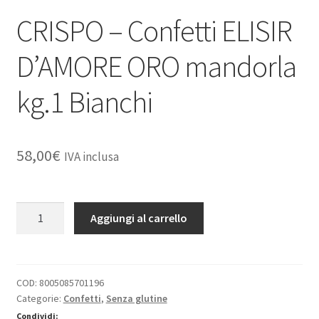
Dove Siamo
CRISPO – Confetti ELISIR
Il mio account
D’AMORE ORO mandorla
Le spedizioni sono sospese per tutto il mese di agosto
kg.1 Bianchi
Spedizioni
58,00
€
IVA inclusa
CRISPO
Aggiungi al carrello
-
Confetti
ELISIR
D'AMORE
COD:
8005085701196
Categorie:
Confetti
,
Senza glutine
ORO
mandorla
Condividi: