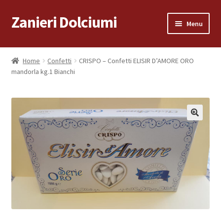
Zanieri Dolciumi
Vai
Vai
Menu
alla
al
navigazione
contenuto
Home
Home
Confetti
CRISPO – Confetti ELISIR D’AMORE ORO
mandorla kg.1 Bianchi
Carrello
Cassa
Condizioni di vendita
Consegna a Domicilio
Consegna a Domicilio
Dove siamo