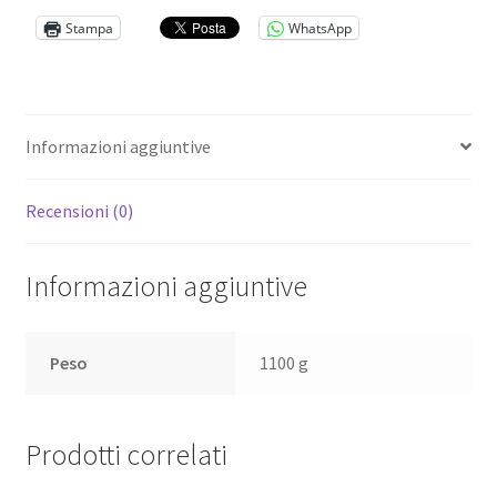
kg.1
Stampa
WhatsApp
Bianchi
quantità
Informazioni aggiuntive
Recensioni (0)
Informazioni aggiuntive
Peso
1100 g
Prodotti correlati