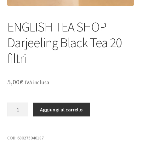
ENGLISH TEA SHOP
Darjeeling Black Tea 20
filtri
5,00
€
IVA inclusa
ENGLISH
Aggiungi al carrello
TEA
SHOP
Darjeeling
Black
COD:
680275040187