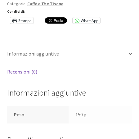
Categoria:
Caffè e Tè e Tisane
Tea
20
Condividi:
filtri
Stampa
WhatsApp
quantità
Informazioni aggiuntive
Recensioni (0)
Informazioni aggiuntive
Peso
150 g