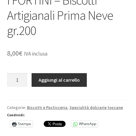
Dove Siamo
Artigianali Prima Neve
Il mio account
gr.200
Le spedizioni sono sospese per tutto il mese di agosto
8,00
€
IVA inclusa
Spedizioni
I
Aggiungi al carrello
FORTINI
-
Biscotti
Artigianali
Categorie:
Biscotti e Pasticceria
,
Specialità dolciarie toscane
Prima
Condividi:
Neve
Stampa
WhatsApp
gr.200