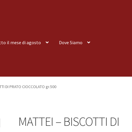
tto il mese di agosto
Dove Siamo
nsegna a Domicilio
Consegna a Domicilio
Dove siamo
Dove Siamo
TTI DI PRATO CIOCCOLATO gr.500
 tutto il mese di agosto
Spedizioni
MATTEI – BISCOTTI DI