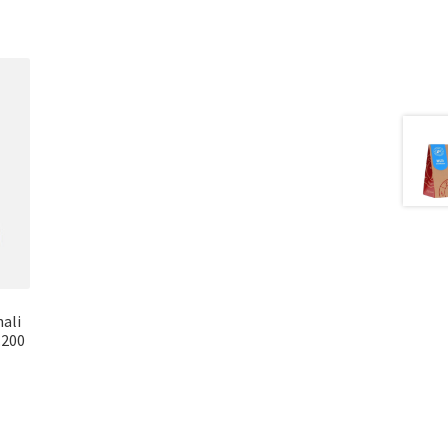
nali
.200