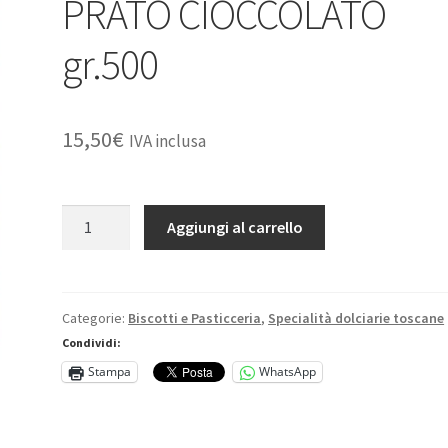
PRATO CIOCCOLATO
gr.500
15,50
€
IVA inclusa
MATTEI
Aggiungi al carrello
-
BISCOTTI
DI
PRATO
Categorie:
Biscotti e Pasticceria
,
Specialità dolciarie toscane
CIOCCOLATO
Condividi:
gr.500
Stampa
WhatsApp
quantità