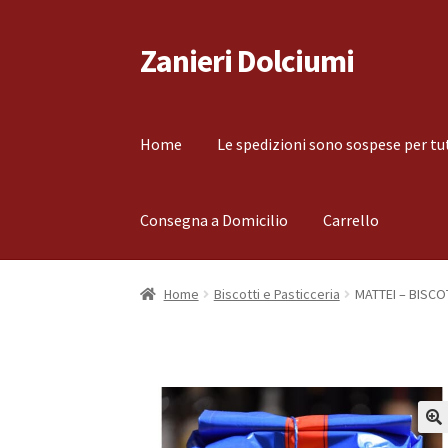
Zanieri Dolciumi
Vai
Vai
alla
al
navigazione
contenuto
Home
Le spedizioni sono sospese per tu
Consegna a Domicilio
Carrello
Home
Carrello
Cassa
Condizioni di vendita
Co
Home
Biscotti e Pasticceria
MATTEI – BISCO
Il mio account
Le spedizioni sono sospese per