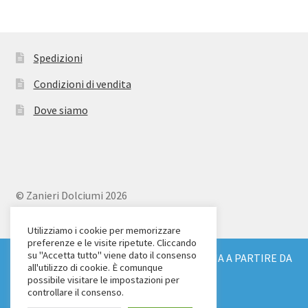
Spedizioni
Condizioni di vendita
Dove siamo
© Zanieri Dolciumi 2026
Eurodolce Zanieri s.r.l.
Via Alfieri 18
Utilizziamo i cookie per memorizzare
preferenze e le visite ripetute. Cliccando
Scandicci (FI)
su "Accetta tutto" viene dato il consenso
SPEDIZIONE GRATUITA IN TUTTA ITALIA A PARTIRE DA
Tel. 055 2571707
all'utilizzo di cookie. È comunque
€ 150
possibile visitare le impostazioni per
C.F. e P.IVA: 04904430487
Ignora
controllare il consenso.