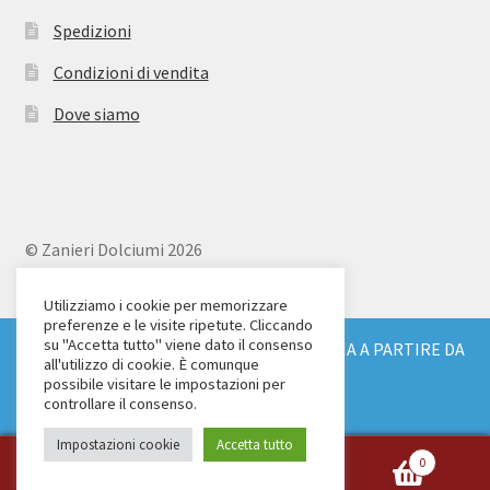
Spedizioni
Condizioni di vendita
Dove siamo
© Zanieri Dolciumi 2026
Eurodolce Zanieri s.r.l.
Via Alfieri 18
Utilizziamo i cookie per memorizzare
preferenze e le visite ripetute. Cliccando
Scandicci (FI)
su "Accetta tutto" viene dato il consenso
SPEDIZIONE GRATUITA IN TUTTA ITALIA A PARTIRE DA
Tel. 055 2571707
all'utilizzo di cookie. È comunque
€ 150
possibile visitare le impostazioni per
C.F. e P.IVA: 04904430487
Ignora
controllare il consenso.
Impostazioni cookie
Accetta tutto
0