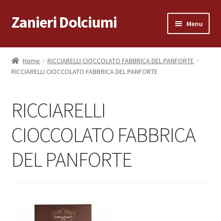
Zanieri Dolciumi
Vai
Vai
Menu
alla
al
navigazione
contenuto
Home
Home
RICCIARELLI CIOCCOLATO FABBRICA DEL PANFORTE
RICCIARELLI CIOCCOLATO FABBRICA DEL PANFORTE
Carrello
Cassa
RICCIARELLI
Condizioni di vendita
CIOCCOLATO FABBRICA
DEL PANFORTE
Consegna a Domicilio
Consegna a Domicilio
Dove siamo