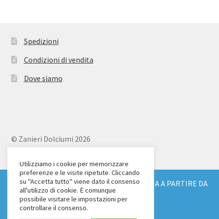
Spedizioni
Condizioni di vendita
Dove siamo
© Zanieri Dolciumi 2026
Eurodolce Zanieri s.r.l.
Via Alfieri 18
Utilizziamo i cookie per memorizzare
preferenze e le visite ripetute. Cliccando
Scandicci (FI)
su "Accetta tutto" viene dato il consenso
SPEDIZIONE GRATUITA IN TUTTA ITALIA A PARTIRE DA
Tel. 055 2571707
all'utilizzo di cookie. È comunque
€ 150
possibile visitare le impostazioni per
C.F. e P.IVA: 04904430487
Ignora
controllare il consenso.