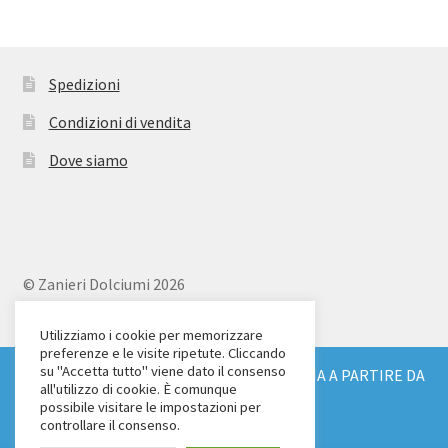
Spedizioni
Condizioni di vendita
Dove siamo
© Zanieri Dolciumi 2026
Eurodolce Zanieri s.r.l.
Via Alfieri 18
Utilizziamo i cookie per memorizzare
preferenze e le visite ripetute. Cliccando
Scandicci (FI)
su "Accetta tutto" viene dato il consenso
SPEDIZIONE GRATUITA IN TUTTA ITALIA A PARTIRE DA
Tel. 055 2571707
all'utilizzo di cookie. È comunque
€ 150
possibile visitare le impostazioni per
C.F. e P.IVA: 04904430487
Ignora
controllare il consenso.