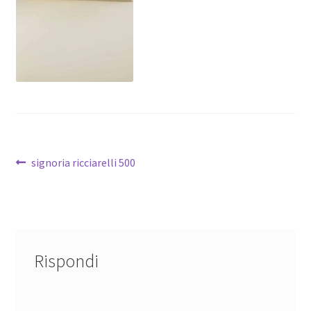
Dove Siamo
Il mio account
Le spedizioni sono sospese per tutto il mese di agosto
Spedizioni
Navigazione
Articolo
signoria ricciarelli 500
precedente:
articoli
Rispondi