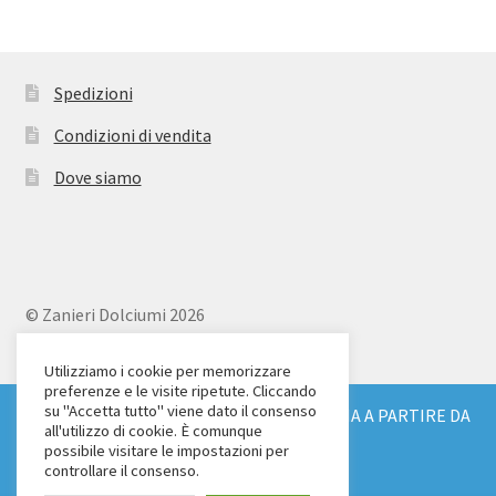
Spedizioni
Condizioni di vendita
Dove siamo
© Zanieri Dolciumi 2026
Eurodolce Zanieri s.r.l.
Via Alfieri 18
Utilizziamo i cookie per memorizzare
preferenze e le visite ripetute. Cliccando
Scandicci (FI)
su "Accetta tutto" viene dato il consenso
SPEDIZIONE GRATUITA IN TUTTA ITALIA A PARTIRE DA
Tel. 055 2571707
all'utilizzo di cookie. È comunque
€ 150
possibile visitare le impostazioni per
C.F. e P.IVA: 04904430487
Ignora
controllare il consenso.