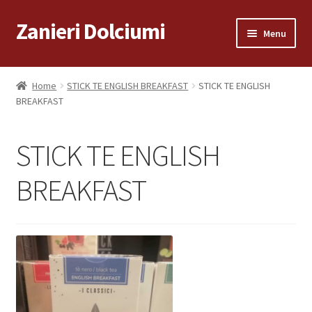
Zanieri Dolciumi
Vai
Vai
Menu
alla
al
navigazione
contenuto
Home
Home
STICK TE ENGLISH BREAKFAST
STICK TE ENGLISH
BREAKFAST
Carrello
Cassa
STICK TE ENGLISH
Condizioni di vendita
BREAKFAST
Consegna a Domicilio
Consegna a Domicilio
Dove siamo