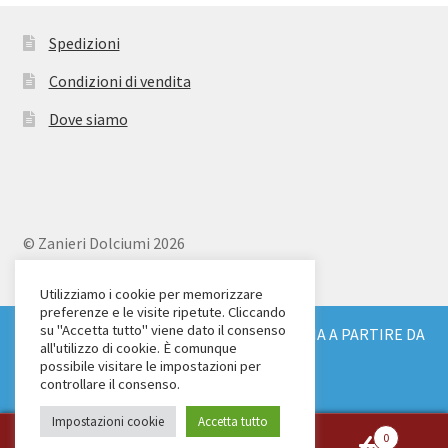
Spedizioni
Condizioni di vendita
Dove siamo
© Zanieri Dolciumi 2026
Eurodolce Zanieri s.r.l.
Via Alfieri 18
Utilizziamo i cookie per memorizzare
preferenze e le visite ripetute. Cliccando
Scandicci (FI)
su "Accetta tutto" viene dato il consenso
SPEDIZIONE GRATUITA IN TUTTA ITALIA A PARTIRE DA
Tel. 055 2571707
all'utilizzo di cookie. È comunque
€ 150
possibile visitare le impostazioni per
C.F. e P.IVA: 04904430487
Ignora
controllare il consenso.
Impostazioni cookie
Accetta tutto
0