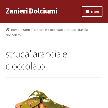
Zanieri Dolciumi
Vai
Vai
Menu
alla
al
navigazione
contenuto
Home
Home
struca’ arancia e cioccolato
struca’ arancia e
cioccolato
Carrello
Cassa
struca’ arancia e
Condizioni di vendita
cioccolato
Consegna a Domicilio
Consegna a Domicilio
Dove siamo