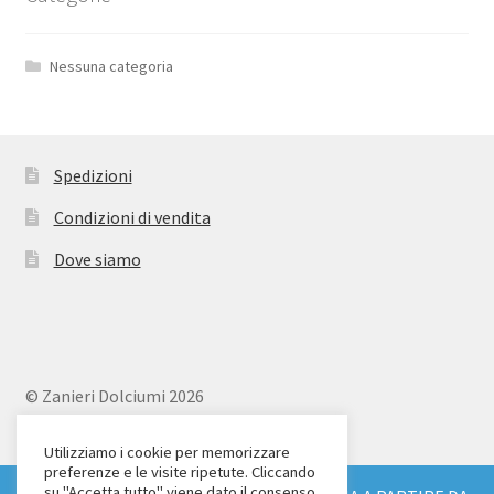
Nessuna categoria
Spedizioni
Condizioni di vendita
Dove siamo
© Zanieri Dolciumi 2026
Eurodolce Zanieri s.r.l.
Via Alfieri 18
Utilizziamo i cookie per memorizzare
preferenze e le visite ripetute. Cliccando
Scandicci (FI)
su "Accetta tutto" viene dato il consenso