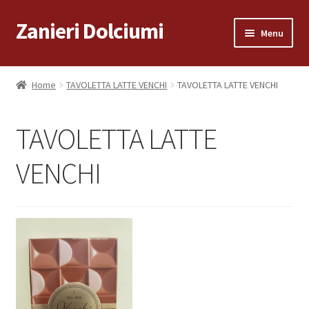
Zanieri Dolciumi
Vai
Vai
Menu
alla
al
navigazione
contenuto
Home
Home
TAVOLETTA LATTE VENCHI
TAVOLETTA LATTE VENCHI
Carrello
TAVOLETTA LATTE
Cassa
VENCHI
Condizioni di vendita
Consegna a Domicilio
Consegna a Domicilio
Dove siamo