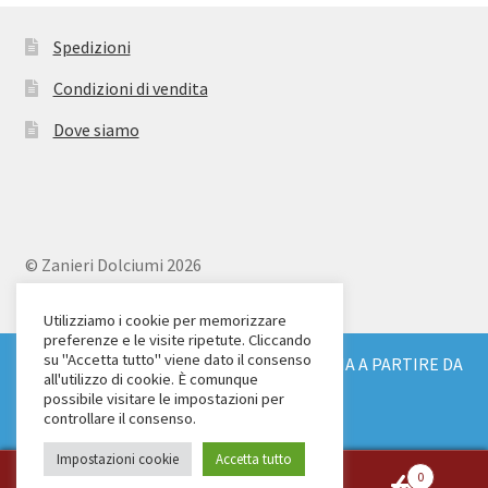
Spedizioni
Condizioni di vendita
Dove siamo
© Zanieri Dolciumi 2026
Eurodolce Zanieri s.r.l.
Via Alfieri 18
Utilizziamo i cookie per memorizzare
preferenze e le visite ripetute. Cliccando
Scandicci (FI)
su "Accetta tutto" viene dato il consenso
SPEDIZIONE GRATUITA IN TUTTA ITALIA A PARTIRE DA
Tel. 055 2571707
all'utilizzo di cookie. È comunque
€ 150
possibile visitare le impostazioni per
C.F. e P.IVA: 04904430487
Ignora
controllare il consenso.
Impostazioni cookie
Accetta tutto
0