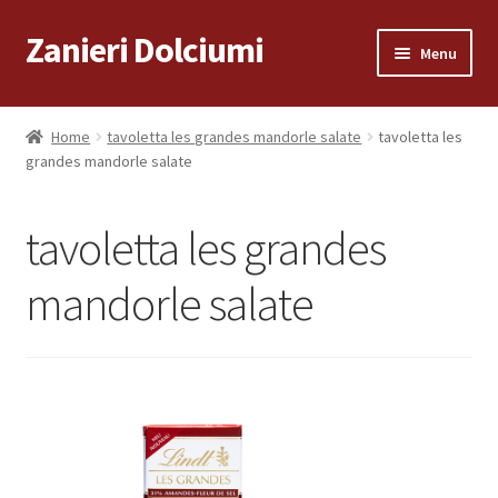
Zanieri Dolciumi
Vai
Vai
Menu
alla
al
navigazione
contenuto
Home
Home
tavoletta les grandes mandorle salate
tavoletta les
grandes mandorle salate
Carrello
Cassa
tavoletta les grandes
Condizioni di vendita
mandorle salate
Consegna a Domicilio
Consegna a Domicilio
Dove siamo