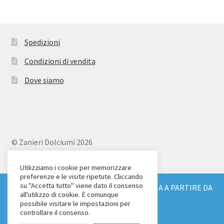
Spedizioni
Condizioni di vendita
Dove siamo
© Zanieri Dolciumi 2026
Eurodolce Zanieri s.r.l.
Via Alfieri 18
Utilizziamo i cookie per memorizzare
preferenze e le visite ripetute. Cliccando
Scandicci (FI)
su "Accetta tutto" viene dato il consenso
SPEDIZIONE GRATUITA IN TUTTA ITALIA A PARTIRE DA
Tel. 055 2571707
all'utilizzo di cookie. È comunque
€ 150
possibile visitare le impostazioni per
C.F. e P.IVA: 04904430487
Ignora
controllare il consenso.