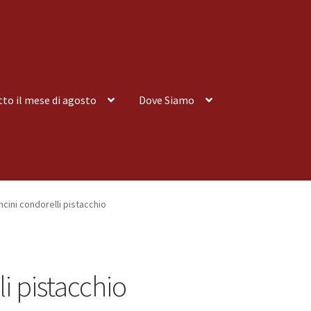
tto il mese di agosto
Dove Siamo
nsegna a Domicilio
Consegna a Domicilio
Dove siamo
Dove Siamo
ncini condorelli pistacchio
 tutto il mese di agosto
Spedizioni
i pistacchio