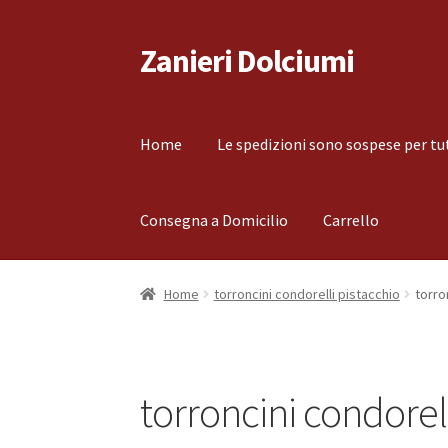
Zanieri Dolciumi
Vai
Vai
alla
al
navigazione
contenuto
Home
Le spedizioni sono sospese per tu
Consegna a Domicilio
Carrello
Home
Carrello
Cassa
Condizioni di vendita
Co
Home
torroncini condorelli pistacchio
torro
Il mio account
Le spedizioni sono sospese per
torroncini condorell