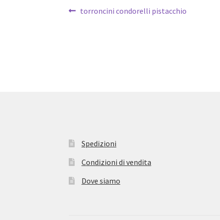
Navigazione
Articolo
torroncini condorelli pistacchio
precedente:
articoli
Spedizioni
Condizioni di vendita
Dove siamo